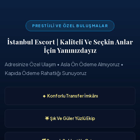
PRESTIJLI VE ÖZEL BULUŞMALAR
İstanbul Escort | Kaliteli Ve Seçkin Anlar
İçin Yanınızdayız
Adresinize Özel Ulaşım • Asla Ön Ödeme Almıyoruz •
Kapıda Ödeme Rahatlığı Sunuyoruz
🔹 Konforlu Transfer İmkânı
🌟 Şık Ve Güler Yüzlü Ekip