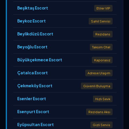
Beşiktaş Escort
Etiler VIP
Beykoz Escort
Sahil Servisi
Beylikdüzü Escort
Rezidans
Beyoğlu Escort
Taksim Otel
Büyükçekmece Escort
Kaporasız
Çatalca Escort
Adrese Ulaşım
Çekmeköy Escort
Güvenli Buluşma
Esenler Escort
Hızlı Sevk
Esenyurt Escort
Rezidans Aksı
Eyüpsultan Escort
Gizli Servis