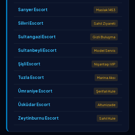
Sarıyer Escort
Maslak 1453
Silivri Escort
Sahil Ziyareti
Sultangazi Escort
Gizli Buluşma
Sultanbeyli Escort
Model Servis
Şişli Escort
Nişantaşı VIP
Tuzla Escort
Marina Aksı
Ümraniye Escort
Şerifali Kule
Üsküdar Escort
Altunizade
Zeytinburnu Escort
Sahil Kule