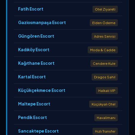
Fatih Escort
Otel Ziyareti
Gaziosmanpaşa Escort
Elden Ödeme
Güngören Escort
Adres Servisi
Kadıköy Escort
Moda & Cadde
Kağıthane Escort
Cendere Kule
Kartal Escort
Dragos Sahil
Küçükçekmece Escort
Halkalı VIP
Maltepe Escort
Küçükyalı Otel
Pendik Escort
Havalimanı
Sancaktepe Escort
Hızlı Transfer