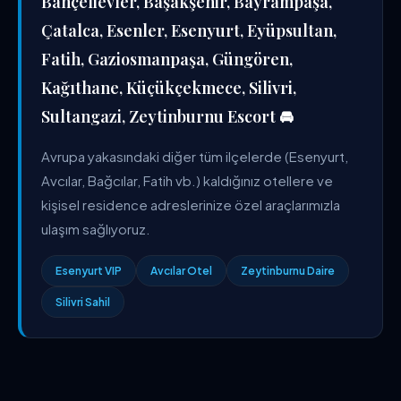
Bahçelievler, Başakşehir, Bayrampaşa,
Çatalca, Esenler, Esenyurt, Eyüpsultan,
Fatih, Gaziosmanpaşa, Güngören,
Kağıthane, Küçükçekmece, Silivri,
Sultangazi, Zeytinburnu Escort 🚘
Avrupa yakasındaki diğer tüm ilçelerde (Esenyurt,
Avcılar, Bağcılar, Fatih vb.) kaldığınız otellere ve
kişisel residence adreslerinize özel araçlarımızla
ulaşım sağlıyoruz.
Esenyurt VIP
Avcılar Otel
Zeytinburnu Daire
Silivri Sahil