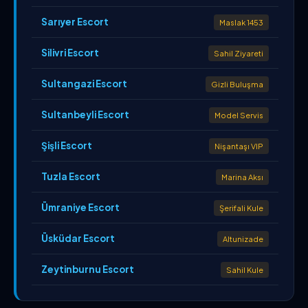
Sarıyer Escort
Maslak 1453
Silivri Escort
Sahil Ziyareti
Sultangazi Escort
Gizli Buluşma
Sultanbeyli Escort
Model Servis
Şişli Escort
Nişantaşı VIP
Tuzla Escort
Marina Aksı
Ümraniye Escort
Şerifali Kule
Üsküdar Escort
Altunizade
Zeytinburnu Escort
Sahil Kule