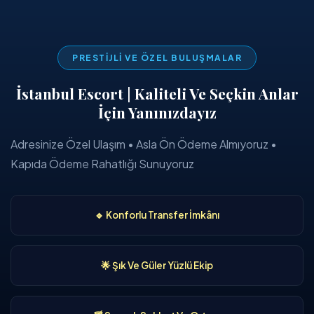
PRESTIJLI VE ÖZEL BULUŞMALAR
İstanbul Escort | Kaliteli Ve Seçkin Anlar
İçin Yanınızdayız
Adresinize Özel Ulaşım • Asla Ön Ödeme Almıyoruz •
Kapıda Ödeme Rahatlığı Sunuyoruz
🔹 Konforlu Transfer İmkânı
🌟 Şık Ve Güler Yüzlü Ekip