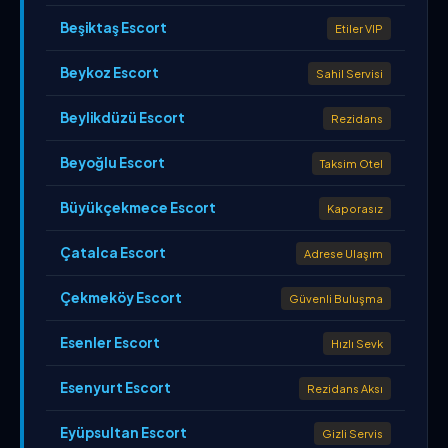
Beşiktaş Escort
Etiler VIP
Beykoz Escort
Sahil Servisi
Beylikdüzü Escort
Rezidans
Beyoğlu Escort
Taksim Otel
Büyükçekmece Escort
Kaporasız
Çatalca Escort
Adrese Ulaşım
Çekmeköy Escort
Güvenli Buluşma
Esenler Escort
Hızlı Sevk
Esenyurt Escort
Rezidans Aksı
Eyüpsultan Escort
Gizli Servis