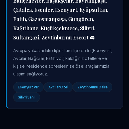
Bahçelievler, Başakşehir, Bayrampaşa,
Çatalca, Esenler, Esenyurt, Eyüpsultan,
Fatih, Gaziosmanpaşa, Güngören,
Kağıthane, Küçükçekmece, Silivri,
Sultangazi, Zeytinburnu Escort 🚘
Avrupa yakasındaki diğer tüm ilçelerde (Esenyurt,
Avcılar, Bağcılar, Fatih vb.) kaldığınız otellere ve
kişisel residence adreslerinize özel araçlarımızla
ulaşım sağlıyoruz.
Esenyurt VIP
Avcılar Otel
Zeytinburnu Daire
Silivri Sahil