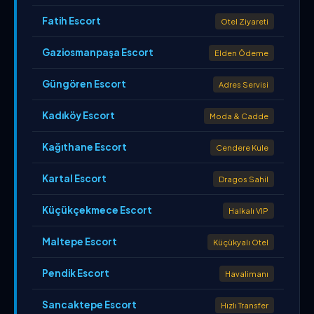
Fatih Escort
Otel Ziyareti
Gaziosmanpaşa Escort
Elden Ödeme
Güngören Escort
Adres Servisi
Kadıköy Escort
Moda & Cadde
Kağıthane Escort
Cendere Kule
Kartal Escort
Dragos Sahil
Küçükçekmece Escort
Halkalı VIP
Maltepe Escort
Küçükyalı Otel
Pendik Escort
Havalimanı
Sancaktepe Escort
Hızlı Transfer